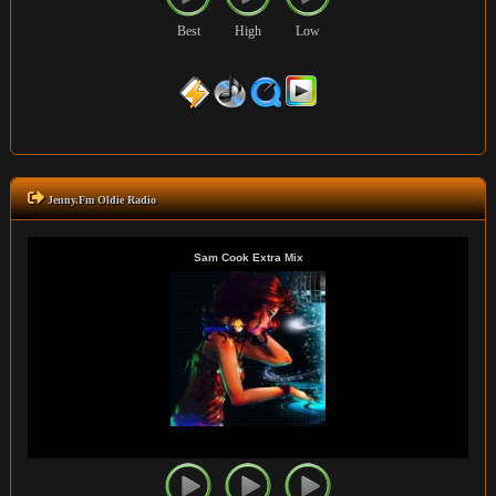
Best
High
Low
Jenny.Fm Oldie Radio