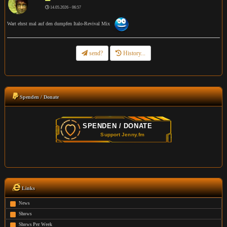
14.05.2026 - 06:57
Wart ehrst mal auf den dumpfen Italo-Revival Mix
send?
History...
Spenden / Donate
Links
News
Shows
Shows Per Week