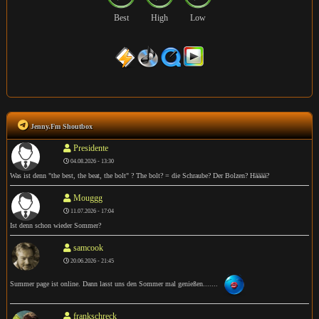
Best
High
Low
Jenny.Fm Shoutbox
Presidente
04.08.2026 - 13:30
Was ist denn "the best, the beat, the bolt" ? The bolt? = die Schraube? Der Bolzen? Hääää?
Mouggg
11.07.2026 - 17:04
Ist denn schon wieder Sommer?
samcook
20.06.2026 - 21:45
Summer page ist online. Dann lasst uns den Sommer mal genießen.......
frankschreck