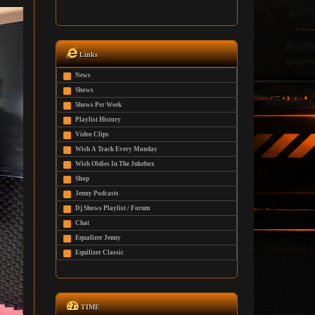
Links
News
Shows
Shows Per Week
Playlist History
Video Clips
Wish A Track Every Monday
Wish Oldies In The Jukebox
Shop
Jenny Podcasts
Dj Shows Playlist / Forum
Chat
Equalizer Jenny
Equilizer Classic
TIME