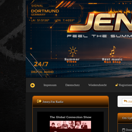
Impressum
Datenschutz
Wiederrufsrecht
Registriere
zu
Jenny.Fm Radio
Ori Up
Donne