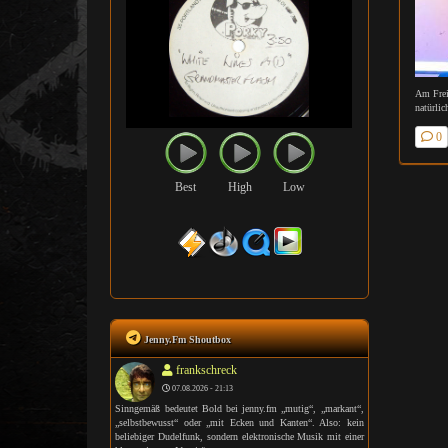
Am Frei
natürlic
0
Best
High
Low
Jenny.Fm Shoutbox
frankschreck
07.08.2026 - 21:13
Sinngemäß bedeutet Bold bei jenny.fm „mutig“, „markant“,
„selbstbewusst“ oder „mit Ecken und Kanten“. Also: kein
beliebiger Dudelfunk, sondern elektronische Musik mit einer