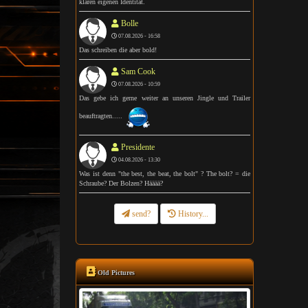
klaren eigenen Identität.
Bolle
07.08.2026 - 16:58
Das schreiben die aber bold!
Sam Cook
07.08.2026 - 10:59
Das gebe ich gerne weiter an unseren Jingle und Trailer
beauftragten.....
Presidente
04.08.2026 - 13:30
Was ist denn "the best, the beat, the bolt" ? The bolt? = die
Schraube? Der Bolzen? Hääää?
send?
History...
Old Pictures