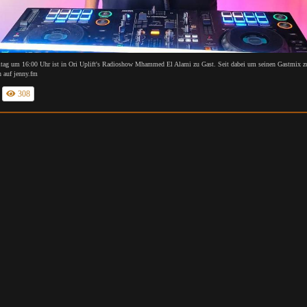
tag um 16:00 Uhr ist in Ori Uplift's Radioshow Mhammed El Alami zu Gast. Seit dabei um seinen Gastmix z
h auf jenny.fm
308