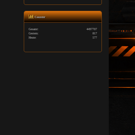
Counter
Gesamt:
4497707
Gestern:
817
Heute:
577