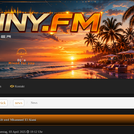
n
Kontakt
rück
news
News
lift und Mhammed El Alami
rstag, 03 April 2025
19:12 Uhr