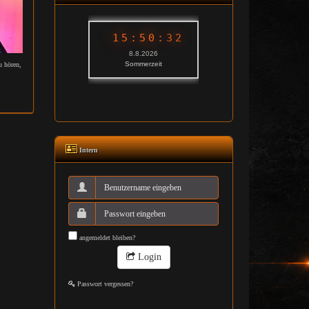
u hören,
Intern
angemeldet bleiben?
Login
Passwort vergessen?