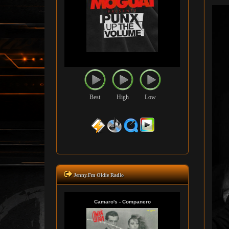
Best
High
Low
Jenny.Fm Oldie Radio