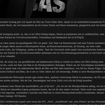
enden Sonntag gibt sich Apaull die Ehre am Tronic Radio Deck. Apaull ist ein niederländisch-kanadischer P
ischer Musik, der sich hauptsächlich auf die Genres Techno und House konzentriert, gelegentlich auch mit Ambi
ll einzigartig macht, ist, dass er mit Mitte fünfzig begann, Musik zu produzieren und zu veröffentlichen, nach 
eichen Karriere als Umweltwissenschaftler, Unternehmer und Akademiker (bit.ly/3j7DxgX).
ar schon immer ein grundlegender Teil von apaull. Sein Vater war Berufsmusiker und seine Familie musikalis
In jungen Jahren musste er Klavierspielen lernen, auf Konservatoriumsniveau, als Einstieg, um seine wahre
sche Liebe, das Schlagzeug, spielen zu dürfen. Nach der Universität stellte apaull seine musikalischen Ambitio
 um eine Karriere als Umweltwissenschaftler aufzubauen und ein Umweltberatungsunternehmen zu entwickeln u
ich zu verkaufen.
ieb, der nötig war, um geschäftlichen und akademischen Erfolg zu erzielen (er schloss mit Mitte fünfzig einen
itel ab), wurde mit Haut und Haar in die Musikproduktion übertragen. Befreit aus der Schwebephase musikalisc
tät ist apaull stark von elektronischer Musik der 80er und 90er Jahre beeinflusst, von Orb bis Skinny Puppy. Di
schen Einflüsse und Ideen, die er seit so vielen Jahren mit sich herumträgt, fließen in seine Musikproduktion e
musikalische Philosophie besteht ganz einfach darin, qualitativ hochwertige Musik zu produzieren, die DJs un
er spielen möchten. Mit der Zeit, Beständigkeit und etwas Glück wird sich der Erfolg einstellen.
roduziert seine Musik fast ausschließlich „out of the box“. „Als ich mit der Musikproduktion anfing, war ich e
 Musik mit demselben Laptop produzieren konnte, den ich für alles andere verwende. Darin steckt eine unglaub
Er hat begonnen, verschiedene Controller und Hardware in seinen Musikproduktionsfluss einzubinden, darunter 
lonic Analogic 303 Bassbot.
 2022 veröffentlichte Apaull seine ersten drei EPs: „4Sol“, „mushMouth“ und „Sans Phobia“ auf dem Plattenlab
lle neun dieser Titel wurden in verschiedenen Internetradiosendungen uraufgeführt, darunter Mutant Disco Rad