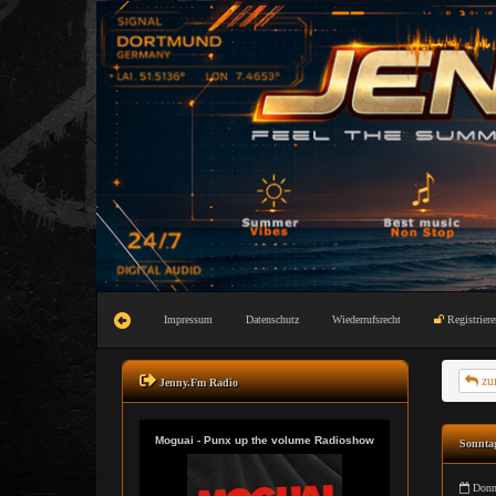
Impressum
Datenschutz
Wiederrufsrecht
Registriere
zu
Jenny.Fm Radio
Sonntag
Donne