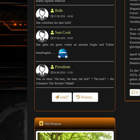
klaren eigenen Identität.
Abaddon
Magazin
Bolle
Future. 
07.08.2026 - 16:58
Whiteno
Veröffe
Das schreiben die aber bold!
Da er er
Sam Cook
Team vo
Technop
07.08.2026 - 10:59
Enterta
Das gebe ich gerne weiter an unseren Jingle und Trailer
gleichg
beauftragten.....
apaull h
zusammen
Maedon,
Presidente
Zu den 
04.08.2026 - 13:30
2023), 
Was ist denn "the best, the beat, the bolt" ? The bolt? = die
gehört 
Schraube? Der Bolzen? Hääää?
Remixer
0
send?
History...
Old Pictures