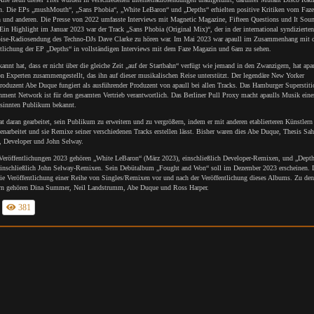
. Die EPs „mushMouth“, „Sans Phobia“, „White LeBaron“ und „Depths“ erhielten positive Kritiken vom Faze
 und anderen. Die Presse von 2022 umfasste Interviews mit Magnetic Magazine, Fifteen Questions und It Sou
Ein Highlight im Januar 2023 war der Track „Sans Phobia (Original Mix)“, der in der international syndizierten
ise-Radiosendung des Techno-DJs Dave Clarke zu hören war. Im Mai 2023 war apaull im Zusammenhang mit d
ntlichung der EP „Depths“ in vollständigen Interviews mit dem Faze Magazin und 6am zu sehen.
kannt hat, dass er nicht über die gleiche Zeit „auf der Startbahn“ verfügt wie jemand in den Zwanzigern, hat apau
n Experten zusammengestellt, das ihn auf dieser musikalischen Reise unterstützt. Der legendäre New Yorker
roduzent Abe Duque fungiert als ausführender Produzent von apaull bei allen Tracks. Das Hamburger Superstiti
inment Network ist für den gesamten Vertrieb verantwortlich. Das Berliner Pull Proxy macht apaulls Musik ein
esinnten Publikum bekannt.
at daran gearbeitet, sein Publikum zu erweitern und zu vergrößern, indem er mit anderen etablierteren Künstlern
arbeitet und sie Remixe seiner verschiedenen Tracks erstellen lässt. Bisher waren dies Abe Duque, Thesis Sah
 Developer und John Selway.
Veröffentlichungen 2023 gehören „White LeBaron“ (März 2023), einschließlich Developer-Remixen, und „Dept
einschließlich John Selway-Remixen. Sein Debütalbum „Fought and Won“ soll im Dezember 2023 erscheinen. 
die Veröffentlichung einer Reihe von Singles/Remixen vor und nach der Veröffentlichung dieses Albums. Zu den
n gehören Dina Summer, Neil Landstrumm, Abe Duque und Ross Harper.
381