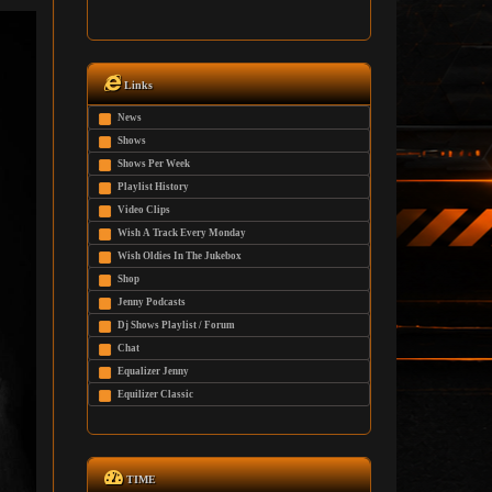
Links
News
Shows
Shows Per Week
Playlist History
Video Clips
Wish A Track Every Monday
Wish Oldies In The Jukebox
Shop
Jenny Podcasts
Dj Shows Playlist / Forum
Chat
Equalizer Jenny
Equilizer Classic
TIME