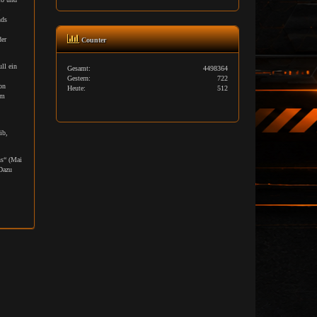
nds
er
Counter
ll ein
Gesamt:
4498364
Gestern:
722
on
Heute:
512
em
ib,
hs“ (Mai
Dazu