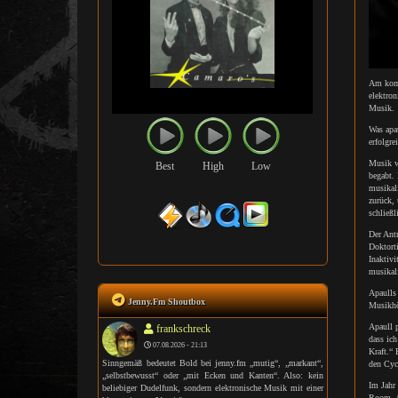
Am komm
elektron
Musik.
Was apau
erfolgr
Musik w
Best
High
Low
begabt. 
musikali
zurück,
schließl
Der Antr
Doktort
Inaktivi
musikali
Apaulls 
Jenny.Fm Shoutbox
Musikhör
Apaull p
frankschreck
dass ich
07.08.2026 - 21:13
Kraft.“ 
Sinngemäß bedeutet Bold bei jenny.fm „mutig“, „markant“,
den Cyc
„selbstbewusst“ oder „mit Ecken und Kanten“. Also: kein
Im Jahr
beliebiger Dudelfunk, sondern elektronische Musik mit einer
Room. A