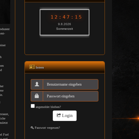
roduzent
ent-
einer
ch
nen
Intern
nd
her
ese
in.
d
angemeldet bleiben?
rstaunt,
Login
liche
zuletzt
Passwort vergessen?
el Fuel
io und