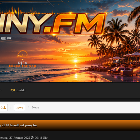
n
Kontakt
rück
news
News
 21:00 Aoaull auf jenny.fm
rstag, 27 Februar 2025
06:48 Uhr