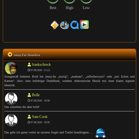
Best
High
Low
Jenny.Fm Shoutbox
frankschreck
07.08.2026 - 21:13
Sinngemäß bedeutet Bold bei jenny.fm „mutig“, „markant“, „selbstbewusst“ oder „mit Ecken und
Kanten“. Also: kein beliebiger Dudelfunk, sondern elektronische Musik mit einer klaren eigenen
Identität.
Bolle
07.08.2026 - 16:58
Das schreiben die aber bold!
Sam Cook
07.08.2026 - 10:59
Das gebe ich gerne weiter an unseren Jingle und Trailer beauftragten.....