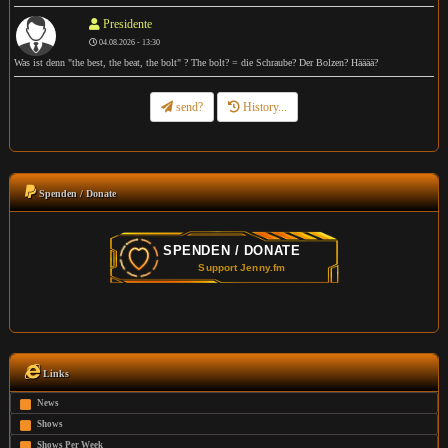
Presidente
04.08.2026 - 13:30
Was ist denn "the best, the beat, the bolt" ? The bolt? = die Schraube? Der Bolzen? Hääää?
send?
History...
Spenden / Donate
Links
News
Shows
Shows Per Week