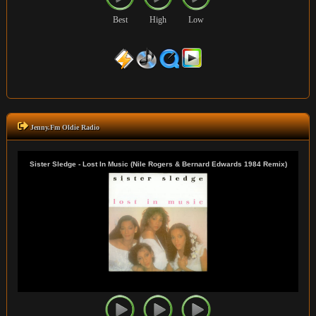
Best
High
Low
Jenny.Fm Oldie Radio