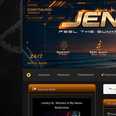
Impressum
Datenschutz
Wiederrufsrecht
Registriere
zu
Jenny.Fm Radio
Ori Upl
Donne