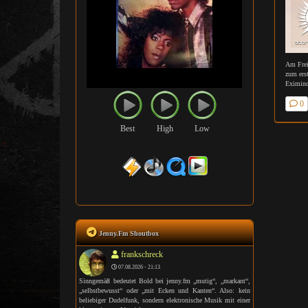
Am Frei
zum ers
Eximind
0
Best
High
Low
Jenny.Fm Shoutbox
frankschreck
07.08.2026 - 21:13
Sinngemäß bedeutet Bold bei jenny.fm „mutig“, „markant“,
„selbstbewusst“ oder „mit Ecken und Kanten“. Also: kein
beliebiger Dudelfunk, sondern elektronische Musik mit einer