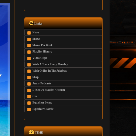
Links
News
Shows
Shows Per Week
Playlist History
Video Clips
Wish A Track Every Monday
Wish Oldies In The Jukebox
Shop
Jenny Podcasts
Dj Shows Playlist / Forum
Chat
Equalizer Jenny
Equilizer Classic
TIME