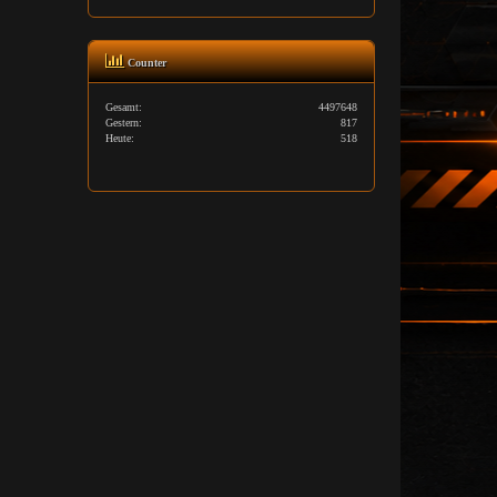
Counter
Gesamt:
4497648
Gestern:
817
Heute:
518