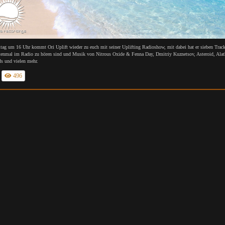
tag um 16 Uhr kommt Ori Uplift wieder zu euch mit seiner Uplifting Radioshow, mit dabei hat er sieben Track
tenmal im Radio zu hören sind und Musik von Nitrous Oxide & Fenna Day, Dmitriy Kuznetsov, Asteroid, Alat
s und vielen mehr.
496