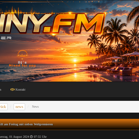
n
Kontakt
rück
news
News
ift am Freitag mit sieben Weltpremieren
rstag, 01 August 2024
07:55 Uhr