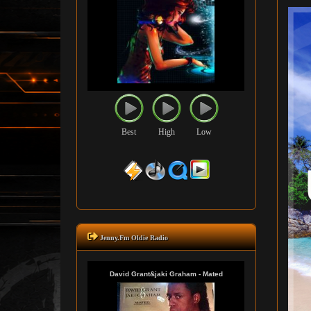
Best
High
Low
Jenny.Fm Oldie Radio