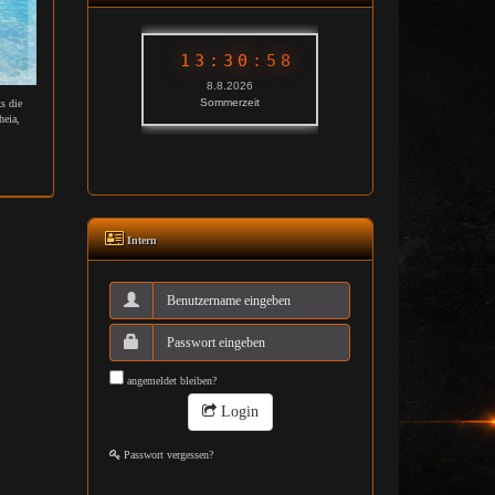
s die
heia,
Intern
angemeldet bleiben?
Login
Passwort vergessen?