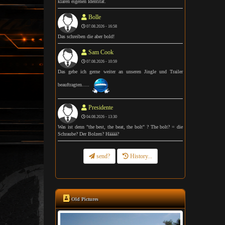
klaren eigenen Identität.
Bolle
07.08.2026 - 16:58
Das schreiben die aber bold!
Sam Cook
07.08.2026 - 10:59
Das gebe ich gerne weiter an unseren Jingle und Trailer
beauftragten.....
Presidente
04.08.2026 - 13:30
Was ist denn "the best, the beat, the bolt" ? The bolt? = die
Schraube? Der Bolzen? Hääää?
send?
History...
Old Pictures