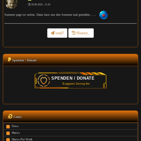
20.06.2026 - 21:45
Summer page ist online. Dann lasst uns den Sommer mal genießen.......
send?
History...
Spenden / Donate
Links
News
Shows
Shows Per Week