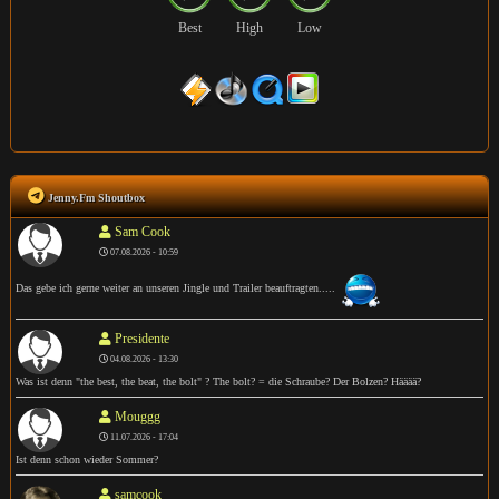
Best
High
Low
Jenny.Fm Shoutbox
Sam Cook
07.08.2026 - 10:59
Das gebe ich gerne weiter an unseren Jingle und Trailer beauftragten.....
Presidente
04.08.2026 - 13:30
Was ist denn "the best, the beat, the bolt" ? The bolt? = die Schraube? Der Bolzen? Hääää?
Mouggg
11.07.2026 - 17:04
Ist denn schon wieder Sommer?
samcook