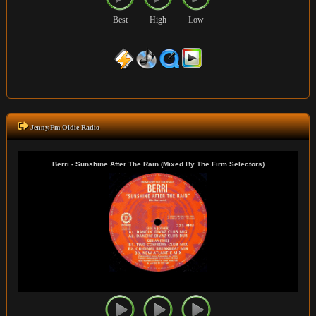
Best
High
Low
Jenny.Fm Oldie Radio