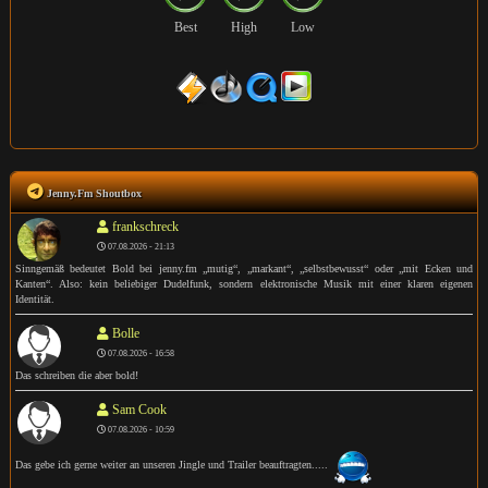
Best
High
Low
Jenny.Fm Shoutbox
frankschreck
07.08.2026 - 21:13
Sinngemäß bedeutet Bold bei jenny.fm „mutig“, „markant“, „selbstbewusst“ oder „mit Ecken und
Kanten“. Also: kein beliebiger Dudelfunk, sondern elektronische Musik mit einer klaren eigenen
Identität.
Bolle
07.08.2026 - 16:58
Das schreiben die aber bold!
Sam Cook
07.08.2026 - 10:59
Das gebe ich gerne weiter an unseren Jingle und Trailer beauftragten.....