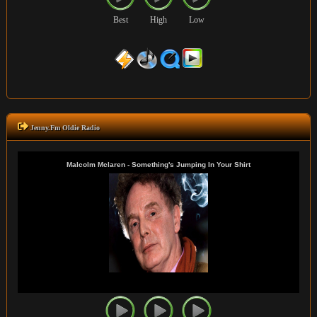
Best
High
Low
Jenny.Fm Oldie Radio