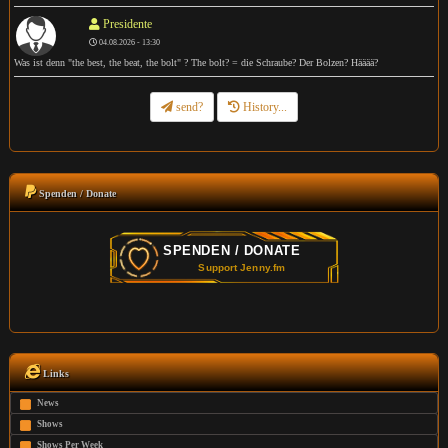
Presidente
04.08.2026 - 13:30
Was ist denn "the best, the beat, the bolt" ? The bolt? = die Schraube? Der Bolzen? Hääää?
send?
History...
Spenden / Donate
Links
News
Shows
Shows Per Week