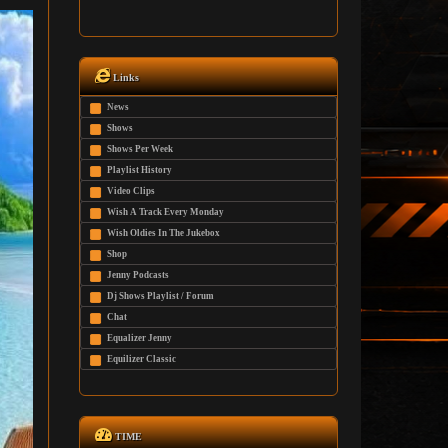
Links
News
Shows
Shows Per Week
Playlist History
Video Clips
Wish A Track Every Monday
Wish Oldies In The Jukebox
Shop
Jenny Podcasts
Dj Shows Playlist / Forum
Chat
Equalizer Jenny
Equilizer Classic
TIME