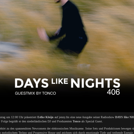
tag um 12:00 Uhr präsentiert
Eelke Kleijn
auf jenny.fm eine neue Ausgabe seiner Radioshow
DAYS like N
er Folge begrüßt er den niederländischen DJ und Produzenten
Tonco
als Special Guest.
ehört zu den spannendsten Newcomern der elektronischen Musikszene. Seine Sets und Produktionen bewegen s
n melodischem Techno und Progressive House und zeichnen sich durch emotionale Tiefe und treibende Energie 