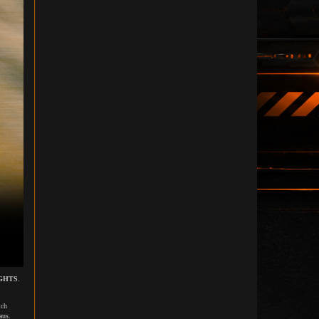
IGHTS
.
ich
aus.