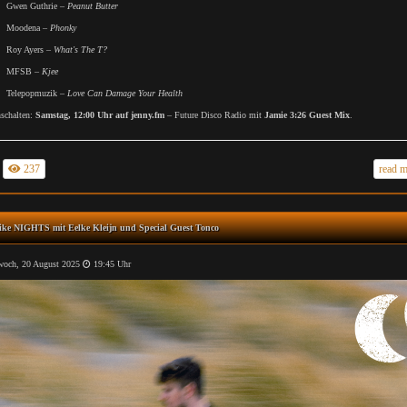
Gwen Guthrie –
Peanut Butter
Moodena –
Phonky
Roy Ayers –
What's The T?
MFSB –
Kjee
Telepopmuzik –
Love Can Damage Your Health
nschalten:
Samstag, 12:00 Uhr auf jenny.fm
– Future Disco Radio mit
Jamie 3:26 Guest Mix
.
237
read 
ike NIGHTS mit Eelke Kleijn und Special Guest Tonco
och, 20 August 2025
19:45 Uhr