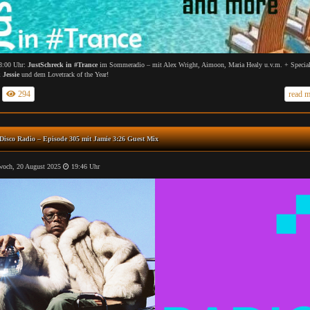
8:00 Uhr:
JustSchreck in #Trance
im Sommeradio – mit Alex Wright, Aimoon, Maria Healy u.v.m. + Special
Jessie
und dem Lovetrack of the Year!
294
read 
Disco Radio – Episode 305 mit Jamie 3:26 Guest Mix
och, 20 August 2025
19:46 Uhr