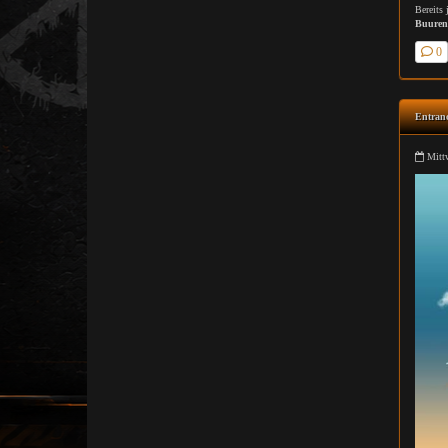
Bereits 
Buuren
0
Entranc
Mittw