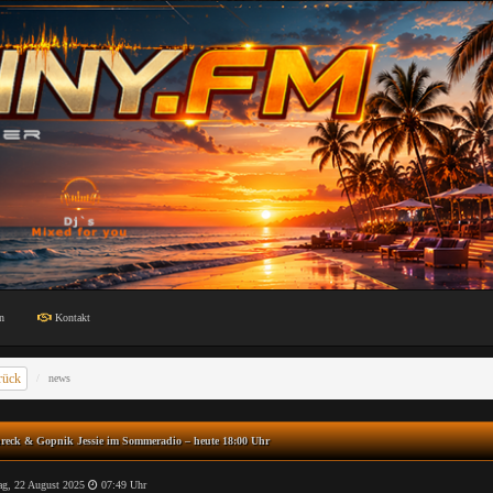
n
Kontakt
rück
news
reck & Gopnik Jessie im Sommeradio – heute 18:00 Uhr
ag, 22 August 2025
07:49 Uhr