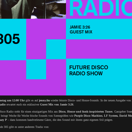
stag um 12:00 Uhr
gibt es auf
jenny.fm
wieder feinste Disco- und House-Sounds: In der neuen Ausgabe von
adio
erwartet euch ein exklusiver
Guest Mix von Jamie 3:26
.
isco Radio steht für einen einzigartigen Mix aus
Disco, House und funk-inspirierten Tunes
. Gastgeber Sea
 bringt Woche für Woche frische Sounds von Szenegrößen wie
Purple Disco Machine, LF System, David Mo
azy P
– dazu kommen handverlesene Gäste, die den Sound mit ihrem ganz eigenen Stil prägen.
ode 305 gibt es unter anderem Tracks von: