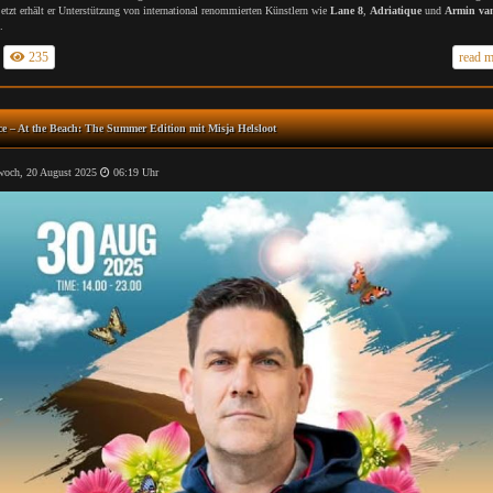
jetzt erhält er Unterstützung von international renommierten Künstlern wie
Lane 8
,
Adriatique
und
Armin va
.
235
read 
e – At the Beach: The Summer Edition mit Misja Helsloot
och, 20 August 2025
06:19 Uhr