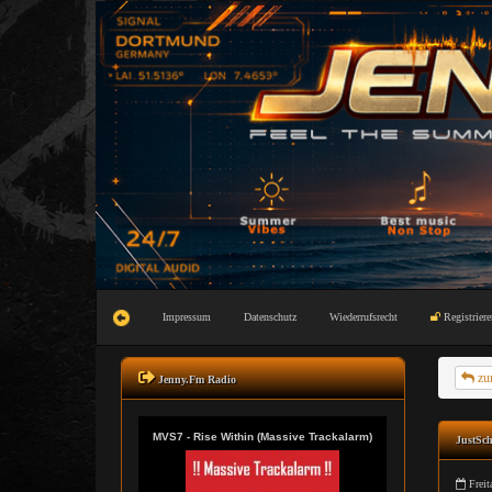
Impressum
Datenschutz
Wiederrufsrecht
Registriere
zu
Jenny.Fm Radio
JustSch
Freit