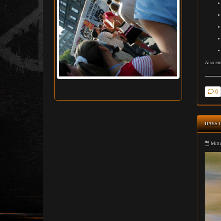
Also ei
0
DAYS l
Mittw