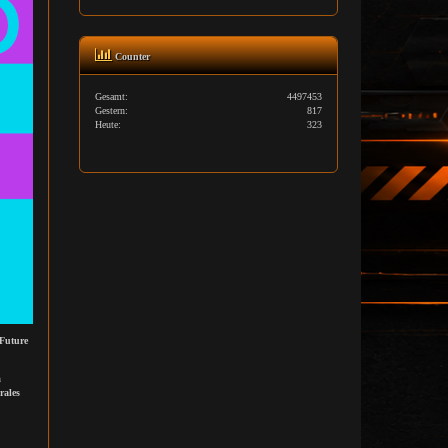
Counter
Gesamt:
4497453
Gestern:
817
Heute:
323
Future
n
rales