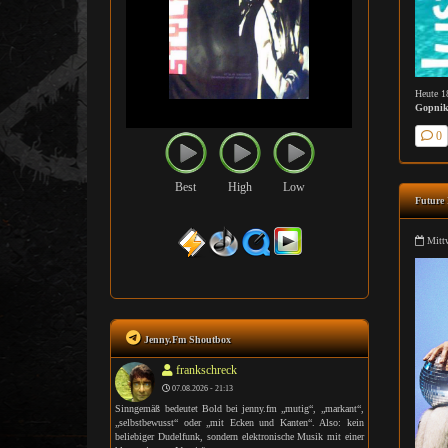
Heute 1
Gopnik 
0
Best
High
Low
Future 
Mittw
Jenny.Fm Shoutbox
frankschreck
07.08.2026 - 21:13
Sinngemäß bedeutet Bold bei jenny.fm „mutig“, „markant“,
„selbstbewusst“ oder „mit Ecken und Kanten“. Also: kein
beliebiger Dudelfunk, sondern elektronische Musik mit einer