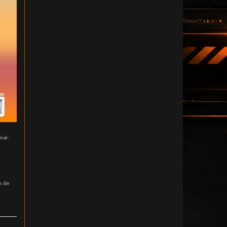
ival-
n die