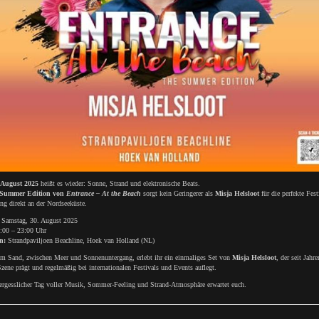
 August 2025
heißt es wieder: Sonne, Strand und elektronische Beats.
Summer Edition von
Entrance – At the Beach
sorgt kein Geringerer als
Misja Helsloot
für die perfekte Fest
g direkt an der Nordseeküste.
Samstag, 30. August 2025
:00 – 23:00 Uhr
n:
Strandpaviljoen Beachline, Hoek van Holland (NL)
im Sand, zwischen Meer und Sonnenuntergang, erlebt ihr ein einmaliges Set von
Misja Helsloot
, der seit Jahre
zene prägt und regelmäßig bei internationalen Festivals und Events auflegt.
ergesslicher Tag voller Musik, Sommer-Feeling und Strand-Atmosphäre erwartet euch.