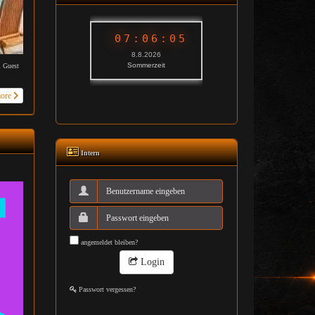
 Guest
more
Intern
angemeldet bleiben?
Login
Passwort vergessen?