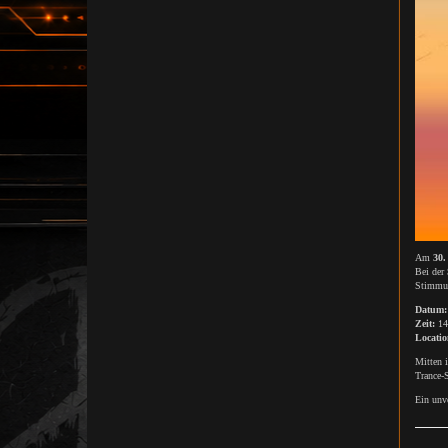
Am
30.
Bei der
Stimmun
Datum:
Zeit:
14
Locatio
Mitten 
Trance-S
Ein unv