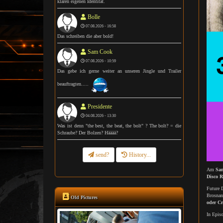
klaren eigenen Identität.
Bolle
07.08.2026 - 16:58
Das schreiben die aber bold!
Sam Cook
07.08.2026 - 10:59
Das gebe ich gerne weiter an unseren Jingle und Trailer
beauftragten.....
Presidente
04.08.2026 - 13:30
Was ist denn "the best, the beat, the bolt" ? The bolt? = die
Schraube? Der Bolzen? Hääää?
send?
History...
Am
Sam
Disco R
Future D
Brosnan
Old Pictures
oder Cr
In Epis