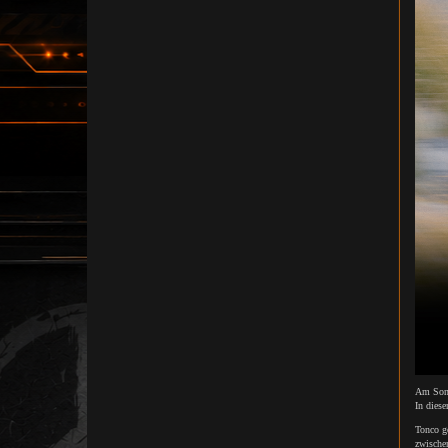
Am Sonn
In dies
Tonco g
zwische