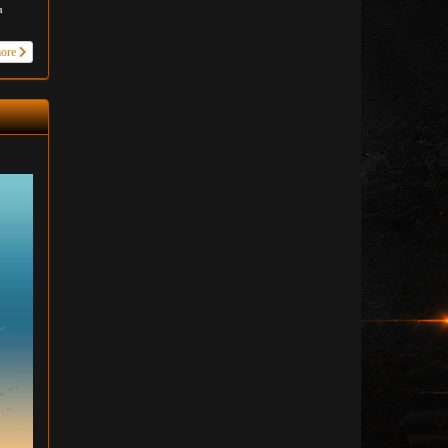
n
more