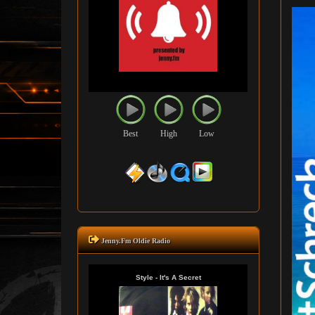
Best
High
Low
Jenny.Fm Oldie Radio