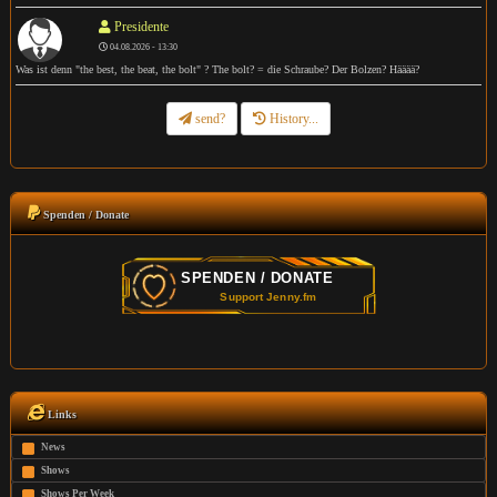
Presidente
04.08.2026 - 13:30
Was ist denn "the best, the beat, the bolt" ? The bolt? = die Schraube? Der Bolzen? Hääää?
send?
History...
Spenden / Donate
Links
News
Shows
Shows Per Week