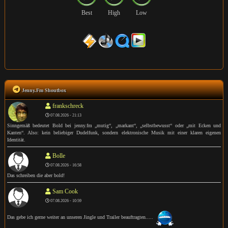
Best
High
Low
Jenny.Fm Shoutbox
frankschreck
07.08.2026 - 21:13
Sinngemäß bedeutet Bold bei jenny.fm „mutig“, „markant“, „selbstbewusst“ oder „mit Ecken und
Kanten“. Also: kein beliebiger Dudelfunk, sondern elektronische Musik mit einer klaren eigenen
Identität.
Bolle
07.08.2026 - 16:58
Das schreiben die aber bold!
Sam Cook
07.08.2026 - 10:59
Das gebe ich gerne weiter an unseren Jingle und Trailer beauftragten.....