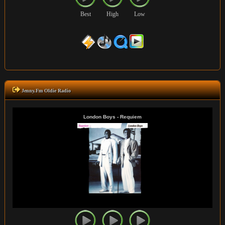
Best
High
Low
Jenny.Fm Oldie Radio