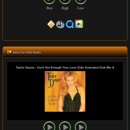
Best
High
Low
Jenny.Fm Oldie Radio