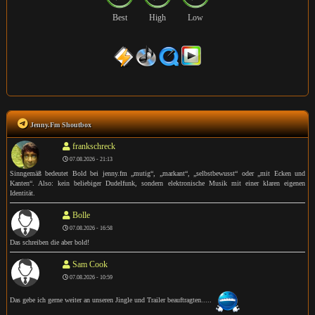
Best
High
Low
Jenny.Fm Shoutbox
frankschreck
07.08.2026 - 21:13
Sinngemäß bedeutet Bold bei jenny.fm „mutig“, „markant“, „selbstbewusst“ oder „mit Ecken und
Kanten“. Also: kein beliebiger Dudelfunk, sondern elektronische Musik mit einer klaren eigenen
Identität.
Bolle
07.08.2026 - 16:58
Das schreiben die aber bold!
Sam Cook
07.08.2026 - 10:59
Das gebe ich gerne weiter an unseren Jingle und Trailer beauftragten.....