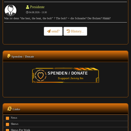
Presidente
04.08.2026 - 13:30
Was ist denn "the best, the beat, the bolt" ? The bolt? = die Schraube? Der Bolzen? Hääää?
send?
History...
Spenden / Donate
Links
News
Shows
Shows Per Week