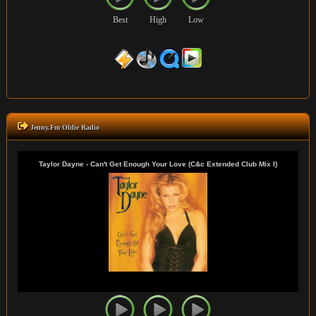
Best
High
Low
Jenny.Fm Oldie Radio