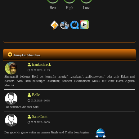
Best
High
Low
Jenny.Fm Shoutbox
frankschreck
07.08.2026 - 21:13
Sinngemäß bedeutet Bold bei jenny.fm „mutig“, „markant“, „selbstbewusst“ oder „mit Ecken und
Kanten“. Also: kein beliebiger Dudelfunk, sondern elektronische Musik mit einer klaren eigenen
Identität.
Bolle
07.08.2026 - 16:58
Das schreiben die aber bold!
Sam Cook
07.08.2026 - 10:59
Das gebe ich gerne weiter an unseren Jingle und Trailer beauftragten.....