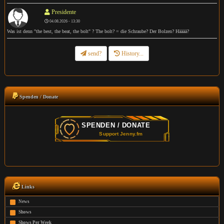
Presidente
04.08.2026 - 13:30
Was ist denn "the best, the beat, the bolt" ? The bolt? = die Schraube? Der Bolzen? Hääää?
send?
History...
Spenden / Donate
Links
News
Shows
Shows Per Week