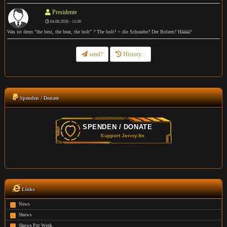
Presidente
04.08.2026 - 13:30
Was ist denn "the best, the beat, the bolt" ? The bolt? = die Schraube? Der Bolzen? Hääää?
send?
History...
Spenden / Donate
Links
News
Shows
Shows Per Week