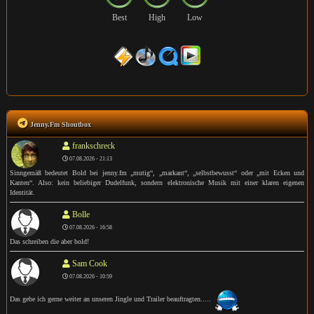
Best
High
Low
Jenny.Fm Shoutbox
frankschreck
07.08.2026 - 21:13
Sinngemäß bedeutet Bold bei jenny.fm „mutig“, „markant“, „selbstbewusst“ oder „mit Ecken und
Kanten“. Also: kein beliebiger Dudelfunk, sondern elektronische Musik mit einer klaren eigenen
Identität.
Bolle
07.08.2026 - 16:58
Das schreiben die aber bold!
Sam Cook
07.08.2026 - 10:59
Das gebe ich gerne weiter an unseren Jingle und Trailer beauftragten.....