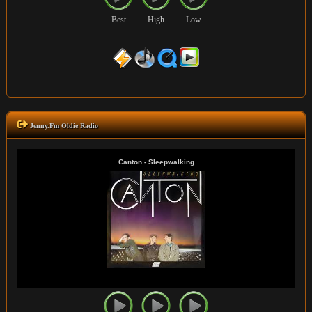
Best
High
Low
Jenny.Fm Oldie Radio