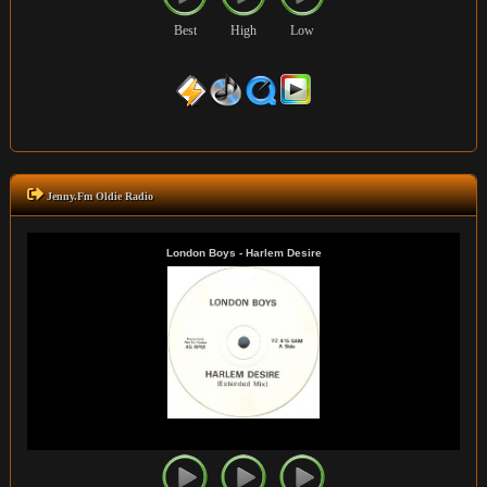
Best
High
Low
Jenny.Fm Oldie Radio