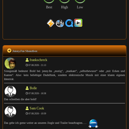
Best
High
Low
Jenny.Fm Shoutbox
frankschreck
07.08.2026 - 21:13
Sinngemäß bedeutet Bold bei jenny.fm „mutig“, „markant“, „selbstbewusst“ oder „mit Ecken und
Kanten“. Also: kein beliebiger Dudelfunk, sondern elektronische Musik mit einer klaren eigenen
Identität.
Bolle
07.08.2026 - 16:58
Das schreiben die aber bold!
Sam Cook
07.08.2026 - 10:59
Das gebe ich gerne weiter an unseren Jingle und Trailer beauftragten.....