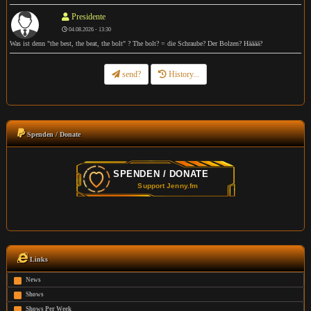
Presidente
04.08.2026 - 13:30
Was ist denn "the best, the beat, the bolt" ? The bolt? = die Schraube? Der Bolzen? Hääää?
send?
History...
Spenden / Donate
Links
News
Shows
Shows Per Week