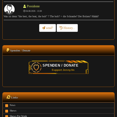
Presidente
04.08.2026 - 13:30
Was ist denn "the best, the beat, the bolt" ? The bolt? = die Schraube? Der Bolzen? Hääää?
send?
History...
Spenden / Donate
Links
News
Shows
Shows Per Week