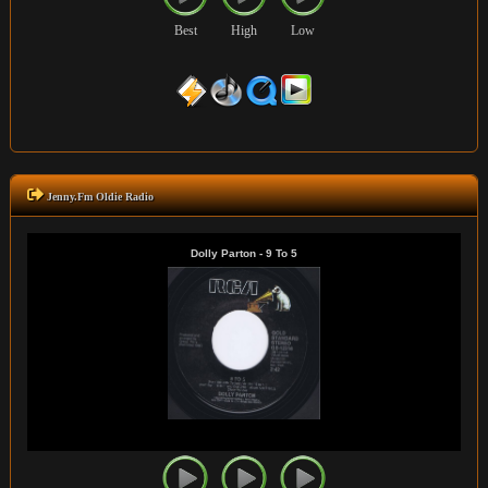
Best
High
Low
Jenny.Fm Oldie Radio