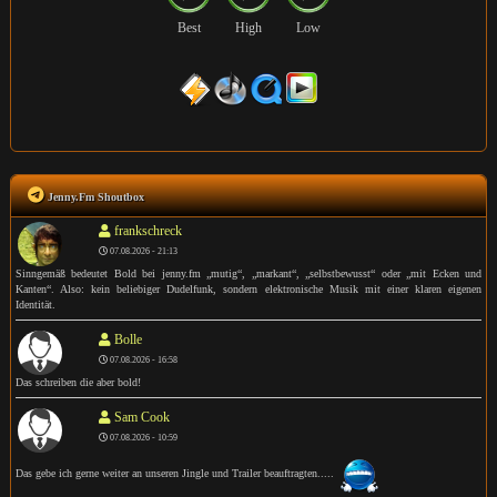
Best
High
Low
Jenny.Fm Shoutbox
frankschreck
07.08.2026 - 21:13
Sinngemäß bedeutet Bold bei jenny.fm „mutig“, „markant“, „selbstbewusst“ oder „mit Ecken und
Kanten“. Also: kein beliebiger Dudelfunk, sondern elektronische Musik mit einer klaren eigenen
Identität.
Bolle
07.08.2026 - 16:58
Das schreiben die aber bold!
Sam Cook
07.08.2026 - 10:59
Das gebe ich gerne weiter an unseren Jingle und Trailer beauftragten.....