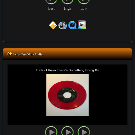
Best
High
Low
Jenny.Fm Oldie Radio