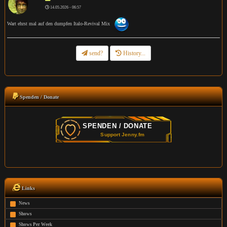
14.05.2026 - 06:57
Wart ehrst mal auf den dumpfen Italo-Revival Mix
send?
History...
Spenden / Donate
Links
News
Shows
Shows Per Week