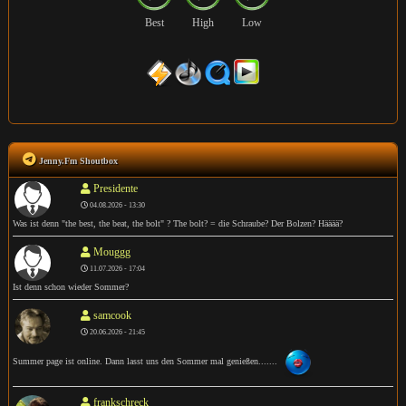
Best
High
Low
Jenny.Fm Shoutbox
Presidente
04.08.2026 - 13:30
Was ist denn "the best, the beat, the bolt" ? The bolt? = die Schraube? Der Bolzen? Hääää?
Mouggg
11.07.2026 - 17:04
Ist denn schon wieder Sommer?
samcook
20.06.2026 - 21:45
Summer page ist online. Dann lasst uns den Sommer mal genießen.......
frankschreck