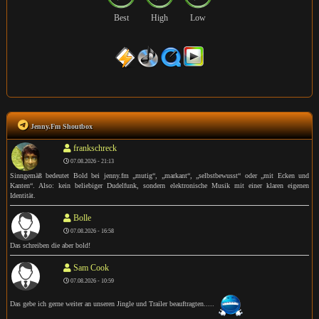
Best
High
Low
Jenny.Fm Shoutbox
frankschreck
07.08.2026 - 21:13
Sinngemäß bedeutet Bold bei jenny.fm „mutig“, „markant“, „selbstbewusst“ oder „mit Ecken und
Kanten“. Also: kein beliebiger Dudelfunk, sondern elektronische Musik mit einer klaren eigenen
Identität.
Bolle
07.08.2026 - 16:58
Das schreiben die aber bold!
Sam Cook
07.08.2026 - 10:59
Das gebe ich gerne weiter an unseren Jingle und Trailer beauftragten.....