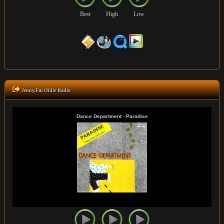
Best
High
Low
Jenny.Fm Oldie Radio