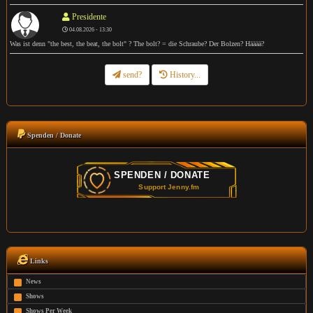
Presidente
04.08.2026 - 13:30
Was ist denn "the best, the beat, the bolt" ? The bolt? = die Schraube? Der Bolzen? Hääää?
send?
History...
Spenden / Donate
Links
News
Shows
Shows Per Week