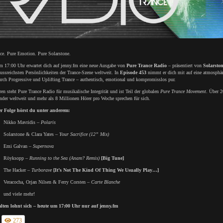
nce. Pure Emotion. Pure Solarstone.
m 17:00 Uhr erwartet dich auf jenny.fm eine neue Ausgabe von
Pure Trance Radio
– präsentiert von
Solarsto
lussreichsten Persönlichkeiten der Trance-Szene weltweit. In
Episode 453
nimmt er dich mit auf eine atmosphär
urch Progressive und Uplifting Trance – authentisch, emotional und kompromisslos pur.
ren steht Pure Trance Radio für musikalische Integrität und ist Teil der globalen
Pure Trance Movement
. Über 2
nder weltweit und mehr als 8 Millionen Hörer pro Woche sprechen für sich.
er Folge hörst du unter anderem:
Nikko Mavridis –
Polaris
Solarstone & Clara Yates –
Your Sacrifice (12” Mix)
Emi Galvan –
Supernova
Röyksopp –
Running to the Sea (Anam? Remix)
[Big Tune]
The Hacker –
Turborave
[It’s Not The Kind Of Thing We Usually Play…]
Veracocha, Orjan Nilsen & Ferry Corsten –
Carte Blanche
und viele mehr!
lten lohnt sich – heute um 17:00 Uhr nur auf jenny.fm
273