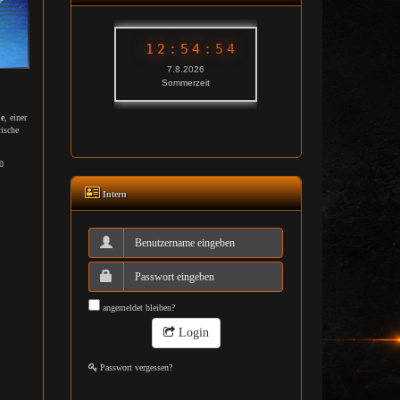
ne
, einer
ische
0
Intern
angemeldet bleiben?
Login
Passwort vergessen?