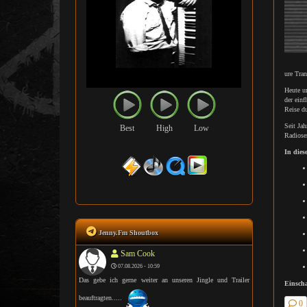
ure Tra
Heute u
der einf
Reise d
Seit Jah
Best
High
Low
Radiose
In dies
Jenny.Fm Shoutbox
Sam Cook
07.08.2026 - 10:59
Das gebe ich gerne weiter an unseren Jingle und Trailer
Einscha
beauftragten.....
0