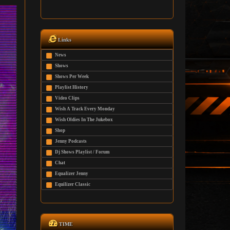
Links
News
Shows
Shows Per Week
Playlist History
Video Clips
Wish A Track Every Monday
Wish Oldies In The Jukebox
Shop
Jenny Podcasts
Dj Shows Playlist / Forum
Chat
Equalizer Jenny
Equilizer Classic
TIME