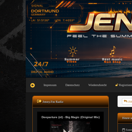
Impressum
Datenschutz
Wiederrufsrecht
Registriere
zu
Jenny.Fm Radio
Heute u
Sonnt