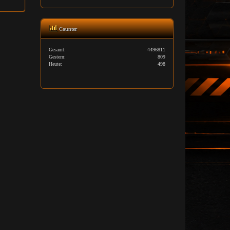
Counter
Gesamt:
4496811
Gestern:
809
Heute:
498