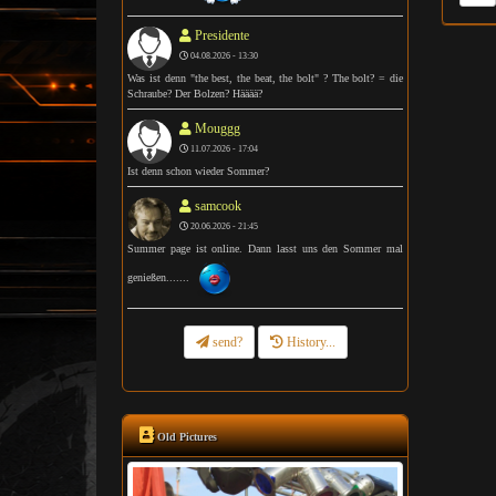
Presidente
04.08.2026 - 13:30
Was ist denn "the best, the beat, the bolt" ? The bolt? = die
Schraube? Der Bolzen? Hääää?
Mouggg
11.07.2026 - 17:04
Ist denn schon wieder Sommer?
samcook
20.06.2026 - 21:45
Summer page ist online. Dann lasst uns den Sommer mal
genießen.......
send?
History...
Old Pictures