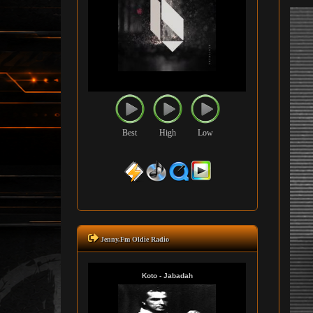
Best
High
Low
Jenny.Fm Oldie Radio