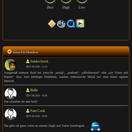
Best
High
Low
Jenny.Fm Shoutbox
frankschreck
07.08.2026 - 21:13
Sinngemäß bedeutet Bold bei jenny.fm „mutig“, „markant“, „selbstbewusst“ oder „mit Ecken und
Kanten“. Also: kein beliebiger Dudelfunk, sondern elektronische Musik mit einer klaren eigenen
Identität.
Bolle
07.08.2026 - 16:58
Das schreiben die aber bold!
Sam Cook
07.08.2026 - 10:59
Das gebe ich gerne weiter an unseren Jingle und Trailer beauftragten.....