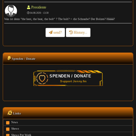
Presidente
04.08.2026 - 13:30
Was ist denn "the best, the beat, the bolt" ? The bolt? = die Schraube? Der Bolzen? Hääää?
send?
History...
Spenden / Donate
Links
News
Shows
Shows Per Week