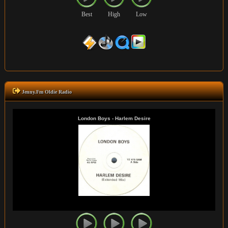
Best
High
Low
Jenny.Fm Oldie Radio