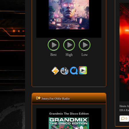
Best
High
Low
Jenny.Fm Oldie Radio
Heute Ab
ERA Ra
0