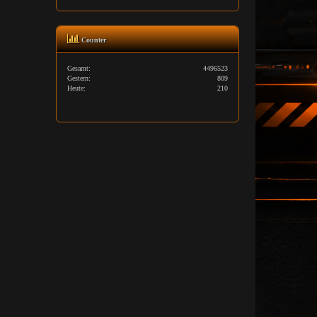
Counter
Gesamt:
4496523
Gestern:
809
Heute:
210