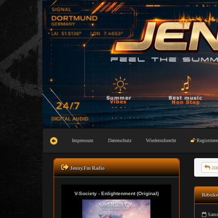
Impressum
Datenschutz
Wiederrufsrecht
Registriere
zu
Jenny.Fm Radio
Rebuke 
Sams