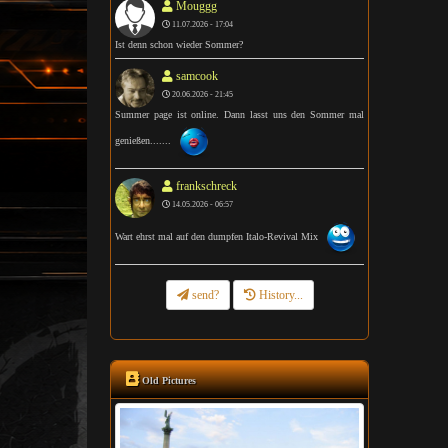
Mouggg
11.07.2026 - 17:04
Ist denn schon wieder Sommer?
samcook
20.06.2026 - 21:45
Summer page ist online. Dann lasst uns den Sommer mal
genießen.......
frankschreck
14.05.2026 - 06:57
Wart ehrst mal auf den dumpfen Italo-Revival Mix
send?
History...
Old Pictures