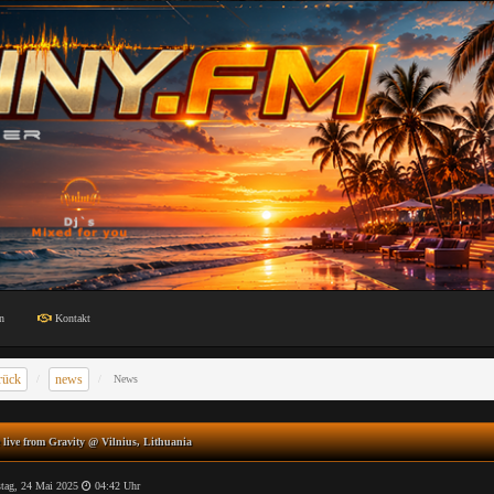
n
Kontakt
rück
news
News
live from Gravity @ Vilnius, Lithuania
tag, 24 Mai 2025
04:42 Uhr