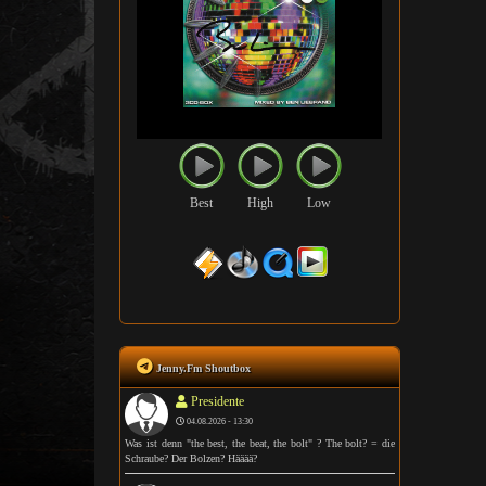
Best
High
Low
Jenny.Fm Shoutbox
Presidente
04.08.2026 - 13:30
Was ist denn "the best, the beat, the bolt" ? The bolt? = die
Schraube? Der Bolzen? Hääää?