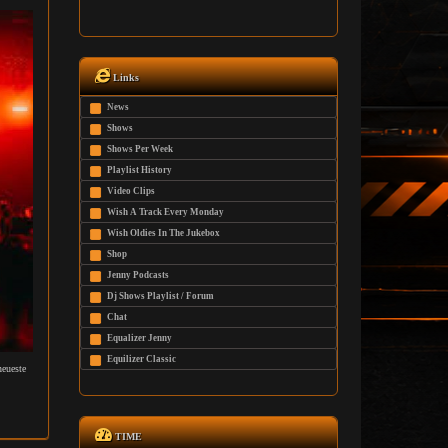
Links
News
Shows
Shows Per Week
Playlist History
Video Clips
Wish A Track Every Monday
Wish Oldies In The Jukebox
Shop
Jenny Podcasts
Dj Shows Playlist / Forum
Chat
Equalizer Jenny
Equilizer Classic
neueste
TIME