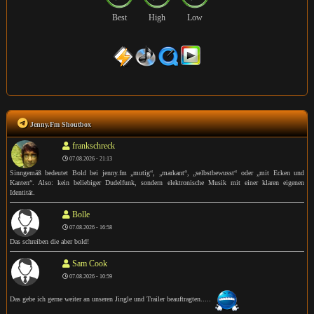
Best
High
Low
Jenny.Fm Shoutbox
frankschreck
07.08.2026 - 21:13
Sinngemäß bedeutet Bold bei jenny.fm „mutig“, „markant“, „selbstbewusst“ oder „mit Ecken und
Kanten“. Also: kein beliebiger Dudelfunk, sondern elektronische Musik mit einer klaren eigenen
Identität.
Bolle
07.08.2026 - 16:58
Das schreiben die aber bold!
Sam Cook
07.08.2026 - 10:59
Das gebe ich gerne weiter an unseren Jingle und Trailer beauftragten.....