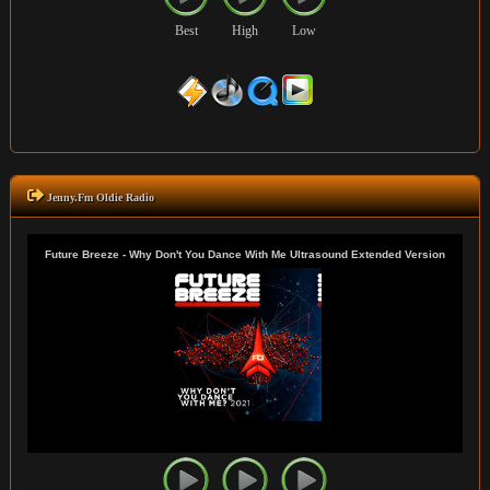
Best
High
Low
Jenny.Fm Oldie Radio