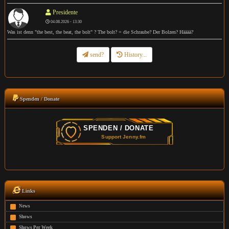
Presidente
04.08.2026 - 13:30
Was ist denn "the best, the beat, the bolt" ? The bolt? = die Schraube? Der Bolzen? Hääää?
send?
History...
Spenden / Donate
Links
News
Shows
Shows Per Week