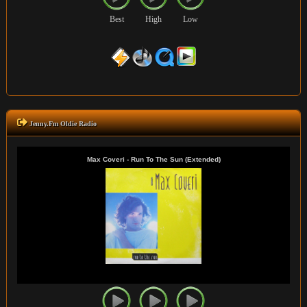
Best
High
Low
Jenny.Fm Oldie Radio