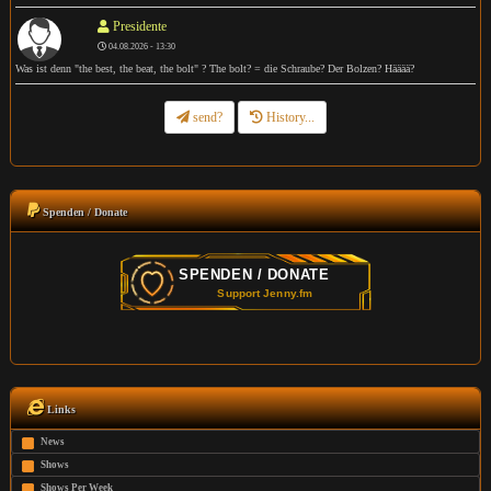
Presidente
04.08.2026 - 13:30
Was ist denn "the best, the beat, the bolt" ? The bolt? = die Schraube? Der Bolzen? Hääää?
send?
History...
Spenden / Donate
Links
News
Shows
Shows Per Week