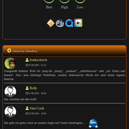
Best
High
Low
Jenny.Fm Shoutbox
frankschreck
07.08.2026 - 21:13
Sinngemäß bedeutet Bold bei jenny.fm „mutig“, „markant“, „selbstbewusst“ oder „mit Ecken und
Kanten“. Also: kein beliebiger Dudelfunk, sondern elektronische Musik mit einer klaren eigenen
Identität.
Bolle
07.08.2026 - 16:58
Das schreiben die aber bold!
Sam Cook
07.08.2026 - 10:59
Das gebe ich gerne weiter an unseren Jingle und Trailer beauftragten.....