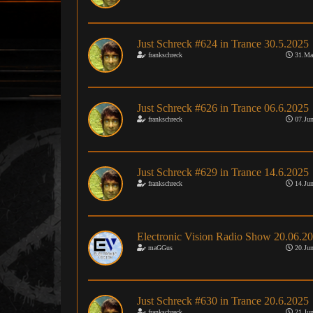
Just Schreck #624 in Trance 30.5.2025
frankschreck
31.Ma
Just Schreck #626 in Trance 06.6.2025
frankschreck
07.Jun
Just Schreck #629 in Trance 14.6.2025
frankschreck
14.Jun
Electronic Vision Radio Show 20.06.2
maGGus
20.Jun
Just Schreck #630 in Trance 20.6.2025
frankschreck
21.Jun