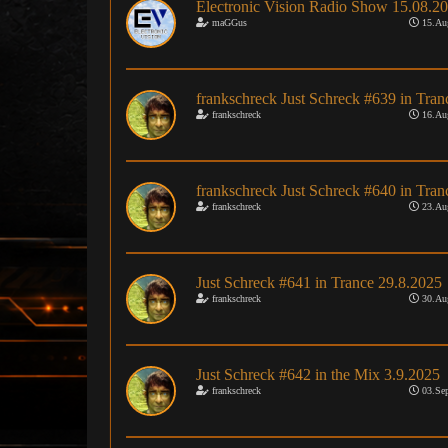
Electronic Vision Radio Show 15.08.2
maGGus
15.Au
frankschreck Just Schreck #639 in Tran
frankschreck
16.Au
frankschreck Just Schreck #640 in Tran
frankschreck
23.Au
Just Schreck #641 in Trance 29.8.2025
frankschreck
30.Au
Just Schreck #642 in the Mix 3.9.2025
frankschreck
03.Sep