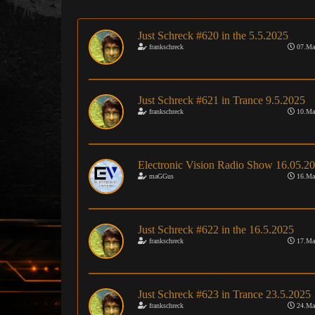
Just Schreck #620 in the 5.5.2025
frankschreck
07.Ma
Just Schreck #621 in Trance 9.5.2025
frankschreck
10.Ma
Electronic Vision Radio Show 16.05.2
maGGus
16.Ma
Just Schreck #622 in the 16.5.2025
frankschreck
17.Ma
Just Schreck #623 in Trance 23.5.2025
frankschreck
24.Ma