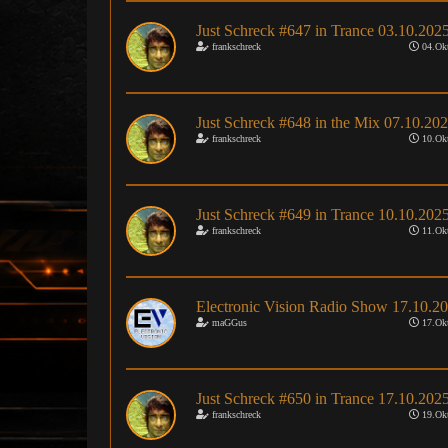
Just Schreck #647 in Trance 03.10.202
frankschreck
04.Okt
Just Schreck #648 in the Mix 07.10.20
frankschreck
10.Okt
Just Schreck #649 in Trance 10.10.202
frankschreck
11.Okt
Electronic Vision Radio Show 17.10.2
maGGus
17.Okt
Just Schreck #650 in Trance 17.10.202
frankschreck
19.Okt