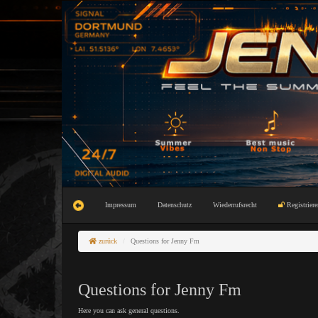
Impressum
Datenschutz
Wiederrufsrecht
Registriere
zurück
Questions for Jenny Fm
Questions for Jenny Fm
Here you can ask general questions.