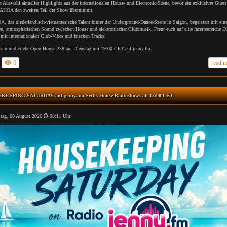
r Auswahl aktueller Highlights aus der internationalen House- und Electronic-Szene, bevor ein exklusiver Gues
HOA den zweiten Teil der Show übernimmt.
 das niederländisch-vietnamesische Talent hinter der Underground-Dance-Szene in Saigon, begeistert mit ei
n, atmosphärischen Sound zwischen House und elektronischer Clubmusik. Freut euch auf eine facettenreiche D
mit internationalen Club-Vibes und frischen Tracks.
t ein und erlebt Open House 258 am Dienstag um 19:00 CET auf jenny.fm.
6
read 
EEPING SATURDAY auf jenny.fm: Sechs House-Radioshows ab 12:00 CET
ag, 08 August 2026
08:11 Uhr