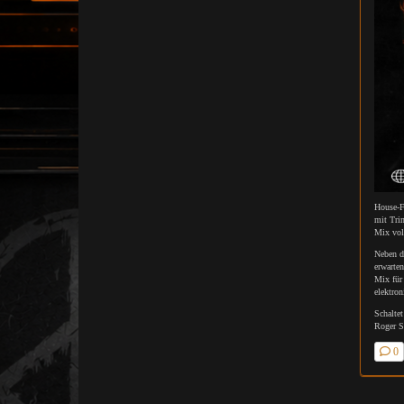
House-F
mit Tri
Mix voll
Neben d
erwarte
Mix für 
elektron
Schalte
Roger S
0