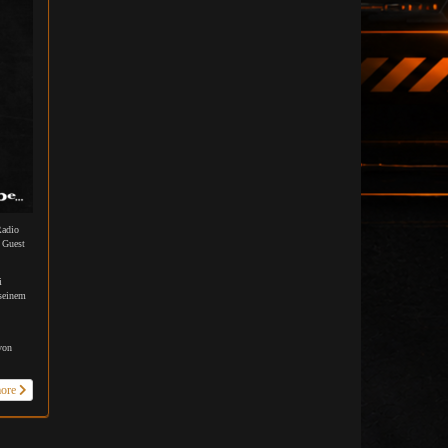
Radio
 Guest
i
seinem
von
more