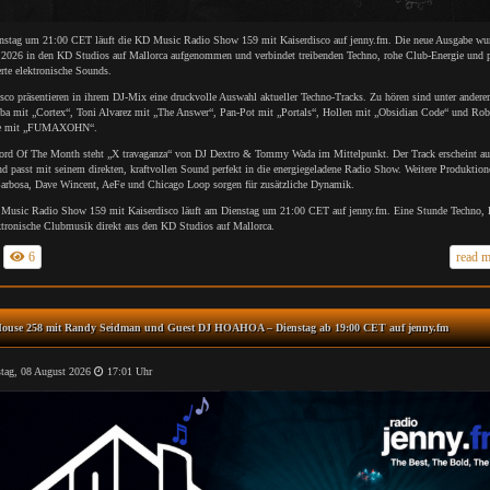
stag um 21:00 CET läuft die KD Music Radio Show 159 mit Kaiserdisco auf jenny.fm. Die neue Ausgabe wu
i 2026 in den KD Studios auf Mallorca aufgenommen und verbindet treibenden Techno, rohe Club-Energie und p
rte elektronische Sounds.
sco präsentieren in ihrem DJ-Mix eine druckvolle Auswahl aktueller Techno-Tracks. Zu hören sind unter andere
a mit „Cortex“, Toni Alvarez mit „The Answer“, Pan-Pot mit „Portals“, Hollen mit „Obsidian Code“ und Ro
 mit „FUMAXOHN“.
ord Of The Month steht „X travaganza“ von DJ Dextro & Tommy Wada im Mittelpunkt. Der Track erscheint a
 passt mit seinem direkten, kraftvollen Sound perfekt in die energiegeladene Radio Show. Weitere Produktio
Barbosa, Dave Wincent, AeFe und Chicago Loop sorgen für zusätzliche Dynamik.
Music Radio Show 159 mit Kaiserdisco läuft am Dienstag um 21:00 CET auf jenny.fm. Eine Stunde Techno,
ktronische Clubmusik direkt aus den KD Studios auf Mallorca.
6
read 
ouse 258 mit Randy Seidman und Guest DJ HOAHOA – Dienstag ab 19:00 CET auf jenny.fm
ag, 08 August 2026
17:01 Uhr