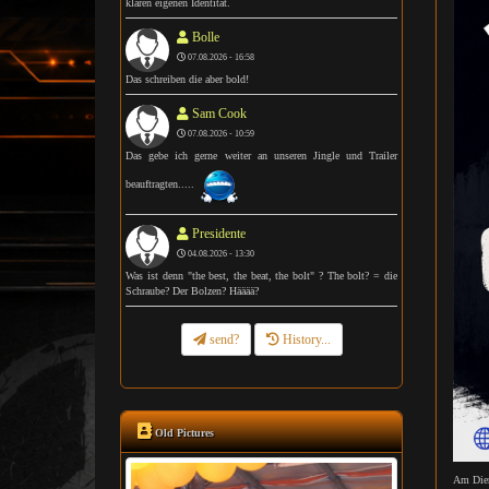
klaren eigenen Identität.
Bolle
07.08.2026 - 16:58
Das schreiben die aber bold!
Sam Cook
07.08.2026 - 10:59
Das gebe ich gerne weiter an unseren Jingle und Trailer
beauftragten.....
Presidente
04.08.2026 - 13:30
Was ist denn "the best, the beat, the bolt" ? The bolt? = die
Schraube? Der Bolzen? Hääää?
send?
History...
Old Pictures
Am Dien