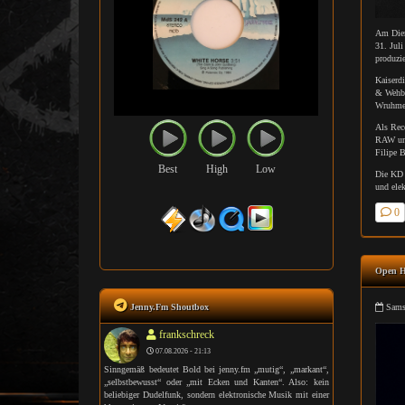
Am Dien
31. Jul
produzie
Kaiserdi
& Wehbb
Wruhme
Als Rec
RAW und
Filipe 
Best
High
Low
Die KD 
und ele
0
Open H
Samst
Jenny.Fm Shoutbox
frankschreck
07.08.2026 - 21:13
Sinngemäß bedeutet Bold bei jenny.fm „mutig“, „markant“,
„selbstbewusst“ oder „mit Ecken und Kanten“. Also: kein
beliebiger Dudelfunk, sondern elektronische Musik mit einer