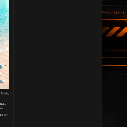
 Music,
 Baker
er.
CET den