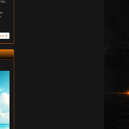
t Mix
nem
J-
more