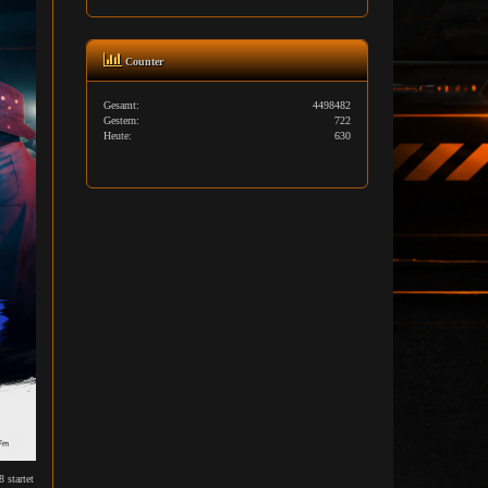
Counter
Gesamt:
4498482
Gestern:
722
Heute:
630
 startet