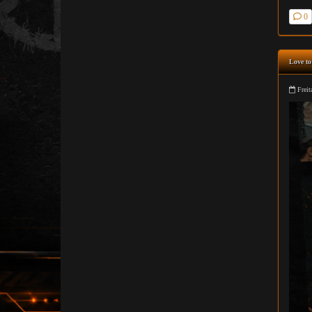
0
Love to
Freit