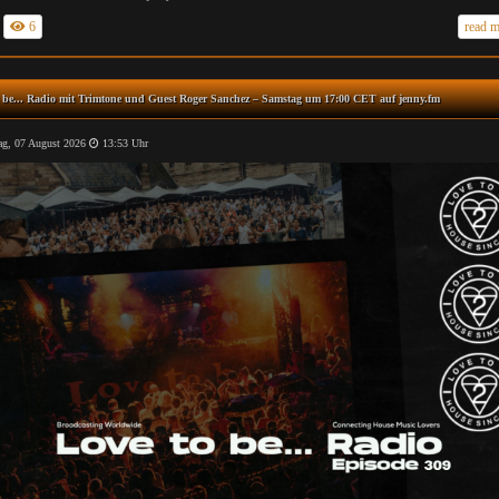
6
read 
 be... Radio mit Trimtone und Guest Roger Sanchez – Samstag um 17:00 CET auf jenny.fm
ag, 07 August 2026
13:53 Uhr