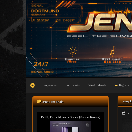
Impressum
Datenschutz
Wiederrufsrecht
Registriere
jenny.f
Jenny.Fm Radio
Samst