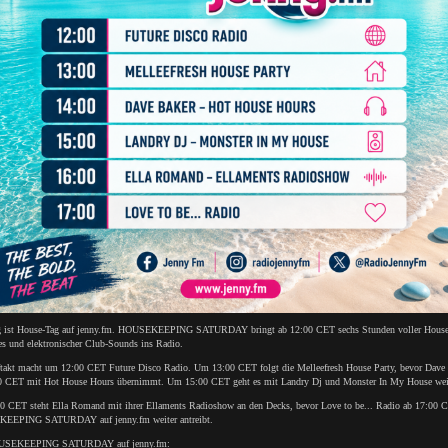
 ist House-Tag auf jenny.fm. HOUSEKEEPING SATURDAY bringt ab 12:00 CET sechs Stunden voller House
s und elektronischer Club-Sounds ins Radio.
takt macht um 12:00 CET Future Disco Radio. Um 13:00 CET folgt die Melleefresh House Party, bevor Dave
0 CET mit Hot House Hours übernimmt. Um 15:00 CET geht es mit Landry Dj und Monster In My House weit
0 CET steht Ella Romand mit ihrer Ellaments Radioshow an den Decks, bevor Love to be... Radio ab 17:00 
EEPING SATURDAY auf jenny.fm weiter antreibt.
USEKEEPING SATURDAY auf jenny.fm: