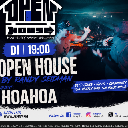
stag um 19:00 CET präsentiert jenny.fm eine neue Ausgabe von Open House mit Randy Seidman. Episode 258