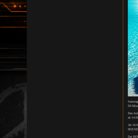
Samstag
DJ-Mixe
Den Auf
ab 14:0
Ab 16:0
HOUSEK
Der HO