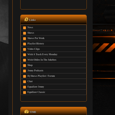
Links
News
Shows
Shows Per Week
Playlist History
Video Clips
Wish A Track Every Monday
Wish Oldies In The Jukebox
Shop
Jenny Podcasts
Dj Shows Playlist / Forum
Chat
Equalizer Jenny
Equilizer Classic
TIME