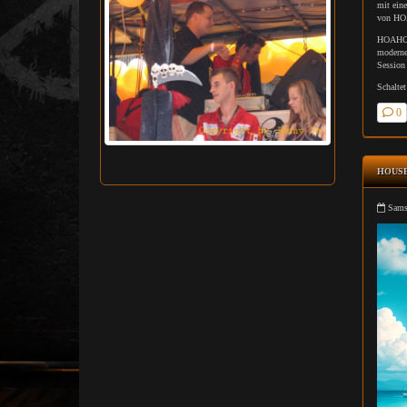
mit eine
von HOA
HOAHOA,
moderne
Session 
Schalte
0
HOUSEK
Samst