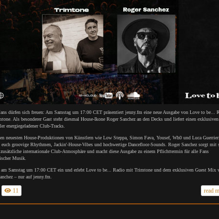
ans dürfen sich freuen: Am Samstag um 17:00 CET präsentiert jenny.fm eine neue Ausgabe von Love to be... 
mtone. Als besonderer Gast steht diesmal House-Ikone Roger Sanchez an den Decks und liefert einen exklusiven
er energiegeladener Club-Tracks.
en neuesten House-Produktionen von Künstlern wie Low Steppa, Simon Fava, Yousef, Wh0 und Luca Guerrier
n euch groovige Rhythmen, Jackin'-House-Vibes und hochwertige Dancefloor-Sounds. Roger Sanchez sorgt mit 
zusätzliche internationale Club-Atmosphäre und macht diese Ausgabe zu einem Pflichttermin für alle Fans
ischer Musik.
t am Samstag um 17:00 CET ein und erlebt Love to be... Radio mit Trimtone und dem exklusiven Guest Mix 
anchez – nur auf jenny.fm.
11
read 