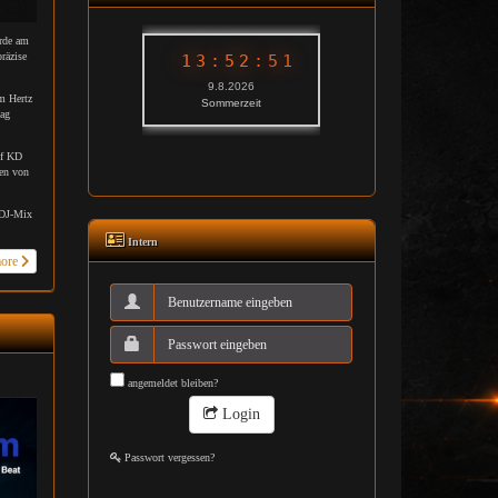
rde am
räzise
m Hertz
bag
uf KD
nen von
 DJ-Mix
Intern
more
angemeldet bleiben?
Login
Passwort vergessen?