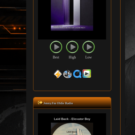
Best
High
Low
Jenny.Fm Oldie Radio